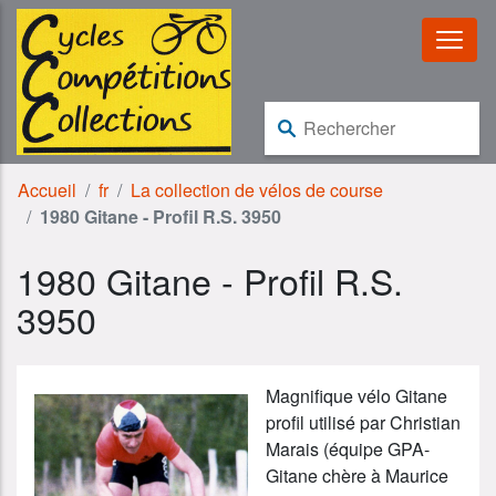
Aller au contenu
Aller à la navigation
Rechercher :
Accueil
fr
La collection de vélos de course
1980 Gitane - Profil R.S. 3950
1980 Gitane - Profil R.S.
3950
Magnifique vélo Gitane
profil utilisé par Christian
Marais (équipe GPA-
Gitane chère à Maurice