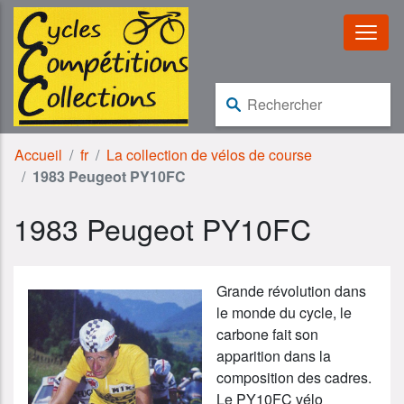
Aller au contenu
Aller à la navigation
Rechercher :
Accueil
fr
La collection de vélos de course
1983 Peugeot PY10FC
1983 Peugeot PY10FC
Grande révolution dans
le monde du cycle, le
carbone fait son
apparition dans la
composition des cadres.
Le PY10FC vélo