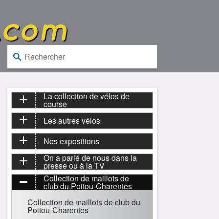
.com
Rechercher :
La collection de vélos de
course
Les autres vélos
Nos expositions
On a parlé de nous dans la
presse ou à la TV
Collection de maillots de
club du Poitou-Charentes
Collection de maillots de club du
Poitou-Charentes