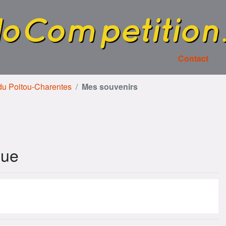
loCompetition
Contact
 du Poitou-Charentes
Mes souvenirs
que