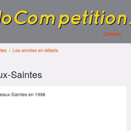
loCompetition
Contact
ntes
Les années en détails
x-Saintes
eaux-Saintes en 1998