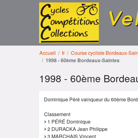
Aller au contenu
Aller à la navigation
Ve
Accueil
fr
Course cycliste Bordeaux-Sai
1998 - 60ème Bordeaux-Saintes
1998 - 60ème Bordeau
Dominique Péré vainqueur du 60ème Bord
Classement
1 PÉRÉ Dominique
2 DURACKA Jean Philippe
3 MARCHAIS Vincent